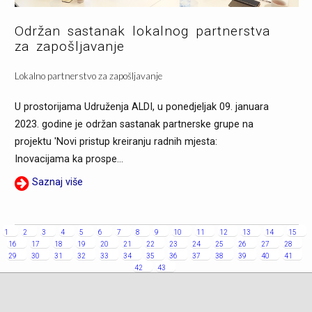
Održan sastanak lokalnog partnerstva
za zapošljavanje
Lokalno partnerstvo za zapošljavanje
U prostorijama Udruženja ALDI, u ponedjeljak 09. januara
2023. godine je održan sastanak partnerske grupe na
projektu 'Novi pristup kreiranju radnih mjesta:
Inovacijama ka prospe...
Saznaj više
1
2
3
4
5
6
7
8
9
10
11
12
13
14
15
16
17
18
19
20
21
22
23
24
25
26
27
28
29
30
31
32
33
34
35
36
37
38
39
40
41
42
43