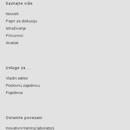
Saznajte više
Novosti
Papir za diskusiju
Istraživanje
Prirucnici
Analize
Usluge za ...
Vladin sektor
Poslovnu zajednicu
Pojedince
Ostanite povezani
Inovativni trening laboratorij