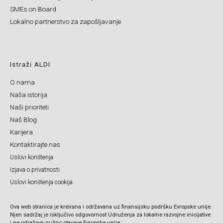
SMEs on Board
Lokalno partnerstvo za zapošljavanje
Istraži ALDI
O nama
Naša istorija
Naši prioriteti
Naš Blog
Karijera
Kontaktirajte nas
Uslovi korištenja
Izjava o privatnosti
Uslovi korištenja cookija
Ova web stranica je kreirana i održavana uz finansijsku podršku Evropske unije.
Njen sadržaj je isključivo odgovornost Udruženja za lokalne razvojne inicijative
i ne odražava nužno stavove Evropske unije.