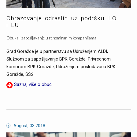
Obrazovanje odraslih uz podršku ILO
i EU
Obuka i zapošljavanje u renomiranim kompanijama
Grad Goražde je u partnerstvu sa Udruženjem ALDI,
Službom za zapošljavanje BPK Goražde, Privrednom
komorom BPK Goražde, Udruženjem poslodavaca BPK
Goražde, SSŠ...
Saznaj više o obuci
August, 03.2018.