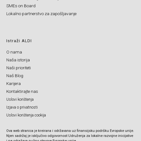
SMEs on Board
Lokalno partnerstvo za zapošljavanje
Istraži ALDI
O nama
Naša istorija
Naši prioriteti
Naš Blog
Karijera
Kontaktirajte nas
Uslovi korištenja
Izjava o privatnosti
Uslovi korištenja cookija
Ova web stranica je kreirana i održavana uz finansijsku podršku Evropske unije.
Njen sadržaj je isključivo odgovornost Udruženja za lokalne razvojne inicijative
i ne odražava nužno stavove Evropske unije.