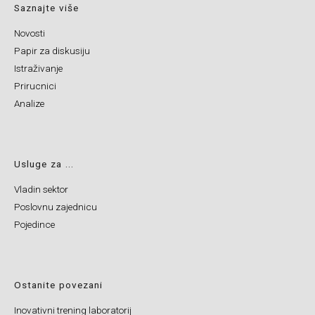
Saznajte više
Novosti
Papir za diskusiju
Istraživanje
Prirucnici
Analize
Usluge za ...
Vladin sektor
Poslovnu zajednicu
Pojedince
Ostanite povezani
Inovativni trening laboratorij