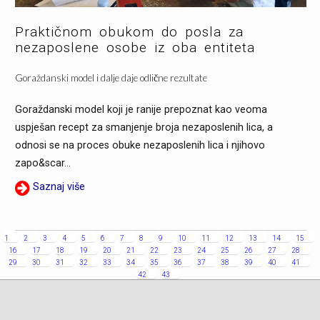
Praktičnom obukom do posla za
nezaposlene osobe iz oba entiteta
Goraždanski model i dalje daje odlične rezultate
Goraždanski model koji je ranije prepoznat kao veoma
uspješan recept za smanjenje broja nezaposlenih lica, a
odnosi se na proces obuke nezaposlenih lica i njihovo
zapo&scar...
Saznaj više
1
2
3
4
5
6
7
8
9
10
11
12
13
14
15
16
17
18
19
20
21
22
23
24
25
26
27
28
29
30
31
32
33
34
35
36
37
38
39
40
41
42
43