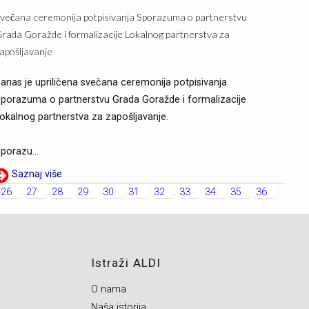
večana ceremonija potpisivanja Sporazuma o partnerstvu
rada Goražde i formalizacije Lokalnog partnerstva za
apošljavanje
anas je upriličena svečana ceremonija potpisivanja
porazuma o partnerstvu Grada Goražde i formalizacije
okalnog partnerstva za zapošljavanje.
porazu...
Saznaj više
26
27
28
29
30
31
32
33
34
35
36
Istraži ALDI
O nama
Naša istorija