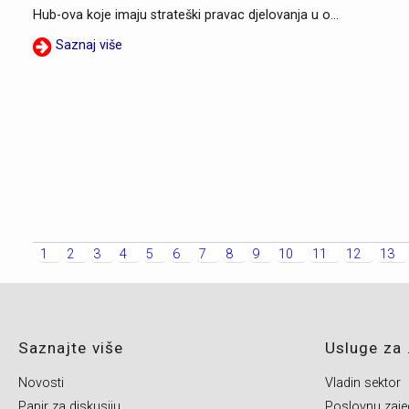
Hub-ova koje imaju strateški pravac djelovanja u o...
Saznaj više
1
2
3
4
5
6
7
8
9
10
11
12
13
Saznajte više
Usluge za .
Novosti
Vladin sektor
Papir za diskusiju
Poslovnu zaje