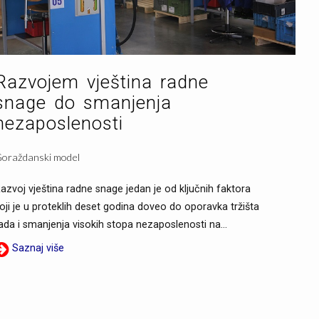
Razvojem vještina radne
snage do smanjenja
nezaposlenosti
oraždanski model
azvoj vještina radne snage jedan je od ključnih faktora
oji je u proteklih deset godina doveo do oporavka tržišta
ada i smanjenja visokih stopa nezaposlenosti na...
Saznaj više