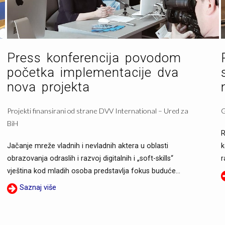
Press konferencija povodom
početka implementacije dva
nova projekta
Projekti finansirani od strane DVV International – Ured za
G
BiH
R
Jačanje mreže vladnih i nevladnih aktera u oblasti
k
obrazovanja odraslih i razvoj digitalnih i „soft-skills“
r
vještina kod mladih osoba predstavlja fokus buduće...
Saznaj više