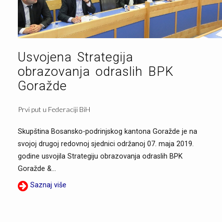
Usvojena Strategija
obrazovanja odraslih BPK
Goražde
Prvi put u Federaciji BiH
Skupština Bosansko-podrinjskog kantona Goražde je na
svojoj drugoj redovnoj sjednici održanoj 07. maja 2019.
godine usvojila Strategiju obrazovanja odraslih BPK
Goražde &...
Saznaj više