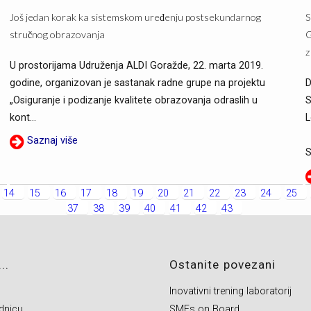
Još jedan korak ka sistemskom uređenju postsekundarnog
S
stručnog obrazovanja
G
z
U prostorijama Udruženja ALDI Goražde, 22. marta 2019.
godine, organizovan je sastanak radne grupe na projektu
D
„Osiguranje i podizanje kvalitete obrazovanja odraslih u
S
kont...
L
Saznaj više
S
14
15
16
17
18
19
20
21
22
23
24
25
37
38
39
40
41
42
43
..
Ostanite povezani
Inovativni trening laboratorij
dnicu
SMEs on Board