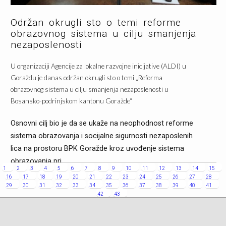
Održan okrugli sto o temi reforme
obrazovnog sistema u cilju smanjenja
nezaposlenosti
U organizaciji Agencije za lokalne razvojne inicijative (ALDI) u
Goraždu je danas održan okrugli sto o temi „Reforma
obrazovnog sistema u cilju smanjenja nezaposlenosti u
Bosansko-podrinjskom kantonu Goražde“
Osnovni cilj bio je da se ukaže na neophodnost reforme
sistema obrazovanja i socijalne sigurnosti nezaposlenih
lica na prostoru BPK Goražde kroz uvođenje sistema
obrazovanja pri...
1
2
3
4
5
6
7
8
9
10
11
12
13
14
15
Saznaj više
16
17
18
19
20
21
22
23
24
25
26
27
28
29
30
31
32
33
34
35
36
37
38
39
40
41
42
43