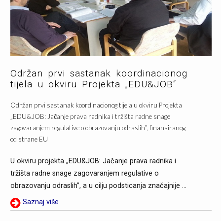
Održan prvi sastanak koordinacionog
tijela u okviru Projekta „EDU&JOB“
Održan prvi sastanak koordinacionog tijela u okviru Projekta
„EDU&JOB: Jačanje prava radnika i tržišta radne snage
zagovaranjem regulative o obrazovanju odraslih”, finansiranog
od strane EU
U okviru projekta „EDU&JOB: Jačanje prava radnika i
tržišta radne snage zagovaranjem regulative o
obrazovanju odraslih”, a u cilju podsticanja značajnije ...
Saznaj više