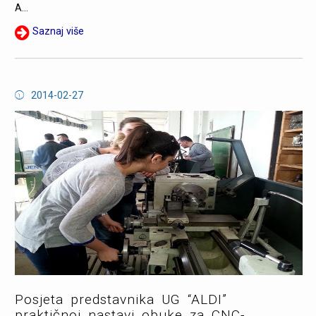
A...
Saznaj više
2014-02-27
Posjeta predstavnika UG “ALDI”
praktičnoj nastavi obuke za CNC-