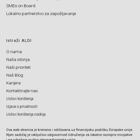
SMEs on Board
Lokalno partnerstvo za zapošljavanje
Istraži ALDI
O nama
Naša istorija
Naši prioriteti
Naš Blog
Karijera
Kontaktirajte nas
Uslovi korištenja
Izjava o privatnosti
Uslovi korištenja cookija
Ova web stranica je kreirana i održavana uz finansijsku podršku Evropske unije.
Njen sadržaj je isključivo odgovornost Udruženja za lokalne razvojne inicijative
i ne odražava nužno stavove Evropske unije.