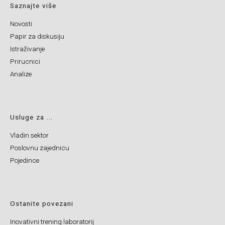
Saznajte više
Novosti
Papir za diskusiju
Istraživanje
Prirucnici
Analize
Usluge za ...
Vladin sektor
Poslovnu zajednicu
Pojedince
Ostanite povezani
Inovativni trening laboratorij