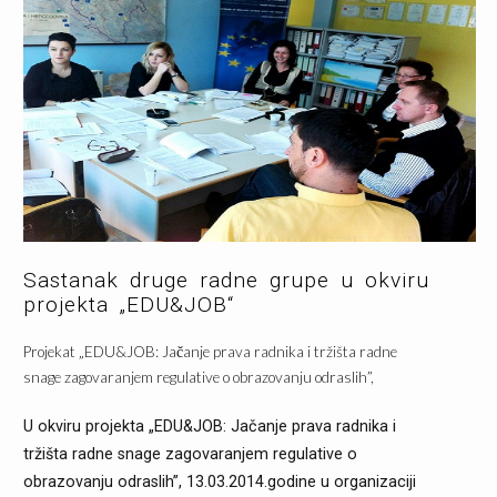
Sastanak druge radne grupe u okviru
projekta „EDU&JOB“
Projekat „EDU&JOB: Jačanje prava radnika i tržišta radne
snage zagovaranjem regulative o obrazovanju odraslih”,
U okviru projekta „EDU&JOB: Jačanje prava radnika i
tržišta radne snage zagovaranjem regulative o
obrazovanju odraslih”, 13.03.2014.godine u organizaciji