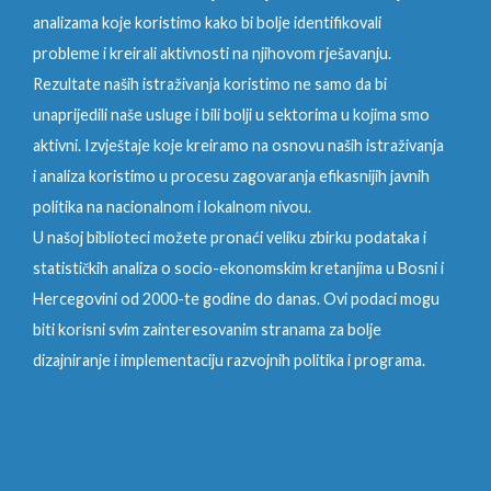
analizama koje koristimo kako bi bolje identifikovali
probleme i kreirali aktivnosti na njihovom rješavanju.
Rezultate naših istraživanja koristimo ne samo da bi
unaprijedili naše usluge i bili bolji u sektorima u kojima smo
aktivni. Izvještaje koje kreiramo na osnovu naših istraživanja
i analiza koristimo u procesu zagovaranja efikasnijih javnih
politika na nacionalnom i lokalnom nivou.
U našoj biblioteci možete pronaći veliku zbirku podataka i
statističkih analiza o socio-ekonomskim kretanjima u Bosni i
Hercegovini od 2000-te godine do danas. Ovi podaci mogu
biti korisni svim zainteresovanim stranama za bolje
dizajniranje i implementaciju razvojnih politika i programa.