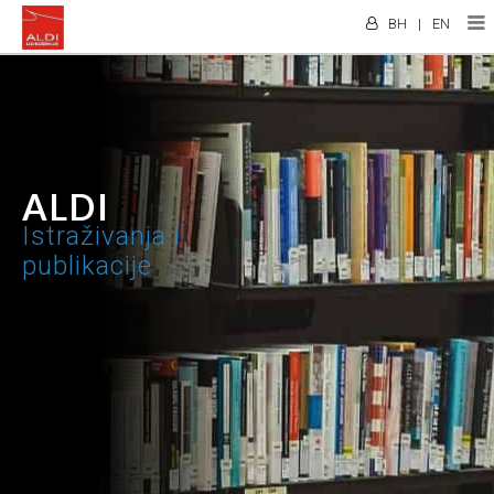
BH
|
EN
ALDI
Istraživanja i
publikacije