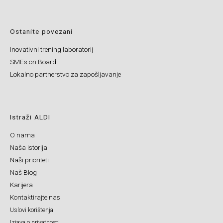
Ostanite povezani
Inovativni trening laboratorij
SMEs on Board
Lokalno partnerstvo za zapošljavanje
Istraži ALDI
O nama
Naša istorija
Naši prioriteti
Naš Blog
Karijera
Kontaktirajte nas
Uslovi korištenja
Izjava o privatnosti