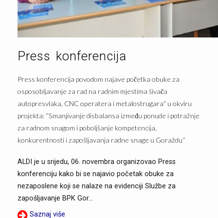
Press konferencija
Press konferencija povodom najave početka obuke za
osposobljavanje za rad na radnim mjestima šivača
autopresvlaka, CNC operatera i metalostrugara“ u okviru
projekta: ‘’Smanjivanje disbalansa između ponude i potražnje
za radnom snagom i poboljšanje kompetencija,
konkurentnosti i zapošljavanja radne snage u Goraždu‘’
ALDI je u srijedu, 06. novembra organizovao Press
konferenciju kako bi se najavio početak obuke za
nezaposlene koji se nalaze na evidenciji Službe za
zapošljavanje BPK Gor...
Saznaj više