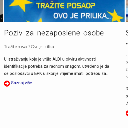
Poziv za nezaposlene osobe
Tražite posao? Ovo je prilika
U
U istraživanju koje je vršio ALDI u okviru aktivnosti
p
identifikacije potreba za radnom snagom, utvrđeno je da
z
će poslodavci u BPK u skorije vrijeme imati potrebu za...
k
Saznaj više
D
p
„