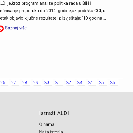
LDI je,kroz program analize politika rada u BiH i
efinisanje preporuka do 2014. godine,uz podršku CCI, u
etak objavio ključne rezultate iz Izvještaja: '10 godina ...
Saznaj više
26
27
28
29
30
31
32
33
34
35
36
Istraži ALDI
O nama
Naša istorija