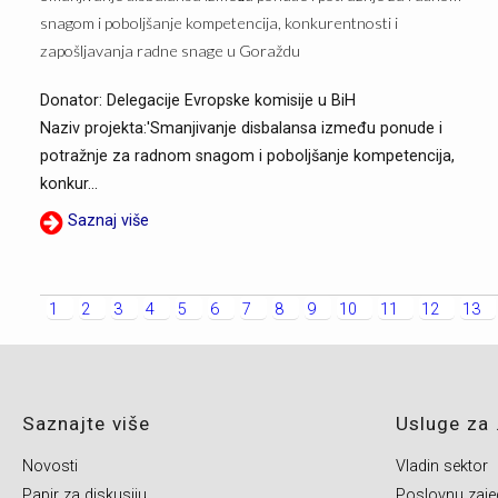
snagom i poboljšanje kompetencija, konkurentnosti i
zapošljavanja radne snage u Goraždu
Donator: Delegacije Evropske komisije u BiH
Naziv projekta:'Smanjivanje disbalansa između ponude i
potražnje za radnom snagom i poboljšanje kompetencija,
konkur...
Saznaj više
1
2
3
4
5
6
7
8
9
10
11
12
13
Saznajte više
Usluge za .
Novosti
Vladin sektor
Papir za diskusiju
Poslovnu zaje