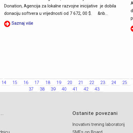
A
Donation, Agencija za lokalne razvojne inicijative je dobila
d
donaciju softvera u vrijednosti od 7 672, 00 $. &nb...
p
Saznaj više
14
15
16
17
18
19
20
21
22
23
24
25
37
38
39
40
41
42
43
..
Ostanite povezani
Inovativni trening laboratorij
dnicu
SMEs on Board