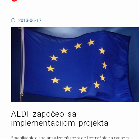
2013-06-17
ALDI započeo sa
implementacijom projekta
Smanjivanje disbalansa između ponude i potražnje za radnom