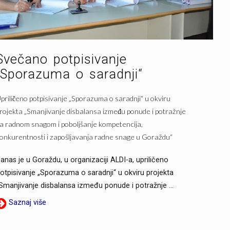
Svečano potpisivanje
„Sporazuma o saradnji“
priličeno potpisivanje „Sporazuma o saradnji“ u okviru
rojekta „Smanjivanje disbalansa između ponude i potražnje
a radnom snagom i poboljšanje kompetencija,
onkurentnosti i zapošljavanja radne snage u Goraždu“
anas je u Goraždu, u organizaciji ALDI-a, upriličeno
otpisivanje „Sporazuma o saradnji“ u okviru projekta
Smanjivanje disbalansa između ponude i potražnje ...
Saznaj više