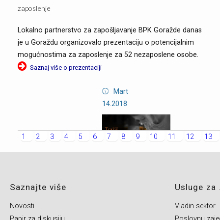
zaposlenje
Lokalno partnerstvo za zapošljavanje BPK Goražde danas
je u Goraždu organizovalo prezentaciju o potencijalnim
mogućnostima za zaposlenje za 52 nezaposlene osobe.
Saznaj više o prezentaciji
Mart
14.2018
1
2
3
4
5
6
7
8
9
10
11
12
13
Tražiš
posao?
Saznajte više
Usluge za .
Prijavi
Novosti
Vladin sektor
se,
Papir za diskusiju
Poslovnu zaje