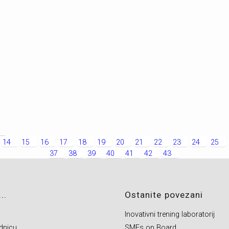
14
15
16
17
18
19
20
21
22
23
24
25
37
38
39
40
41
42
43
..
Ostanite povezani
Inovativni trening laboratorij
dnicu
SMEs on Board