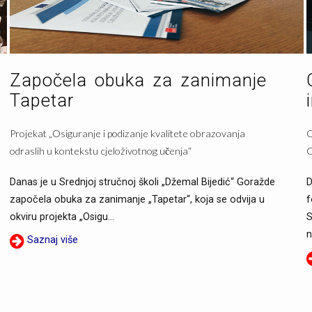
Započela obuka za zanimanje
Tapetar
Projekat „Osiguranje i podizanje kvalitete obrazovanja
O
odraslih u kontekstu cjeloživotnog učenja“
C
Danas je u Srednjoj stručnoj školi „Džemal Bijedić“ Goražde
D
započela obuka za zanimanje „Tapetar“, koja se odvija u
f
okviru projekta „Osigu...
S
n
Saznaj više