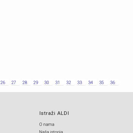
26
27
28
29
30
31
32
33
34
35
36
Istraži ALDI
O nama
Naša istorija