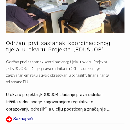
Održan prvi sastanak koordinacionog
tijela u okviru Projekta „EDU&JOB“
Održan prvi sastanak koordinacionog tijela u okviru Projekta
„EDU&JOB: Jačanje prava radnika i tržišta radne snage
zagovaranjem regulative o obrazovanju odraslih”, finansiranog
od strane EU
U okviru projekta „EDU&JOB: Jačanje prava radnika i
tržišta radne snage zagovaranjem regulative o
obrazovanju odraslih”, a u cilju podsticanja značajnije ...
Saznaj više