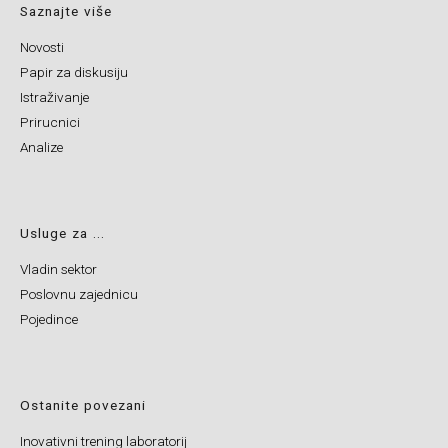
Saznajte više
Novosti
Papir za diskusiju
Istraživanje
Prirucnici
Analize
Usluge za ...
Vladin sektor
Poslovnu zajednicu
Pojedince
Ostanite povezani
Inovativni trening laboratorij