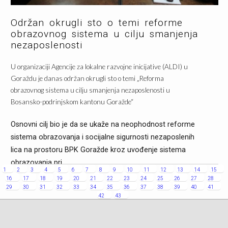
Održan okrugli sto o temi reforme
obrazovnog sistema u cilju smanjenja
nezaposlenosti
U organizaciji Agencije za lokalne razvojne inicijative (ALDI) u
Goraždu je danas održan okrugli sto o temi „Reforma
obrazovnog sistema u cilju smanjenja nezaposlenosti u
Bosansko-podrinjskom kantonu Goražde“
Osnovni cilj bio je da se ukaže na neophodnost reforme
sistema obrazovanja i socijalne sigurnosti nezaposlenih
lica na prostoru BPK Goražde kroz uvođenje sistema
obrazovanja pri...
1
2
3
4
5
6
7
8
9
10
11
12
13
14
15
Saznaj više
16
17
18
19
20
21
22
23
24
25
26
27
28
29
30
31
32
33
34
35
36
37
38
39
40
41
42
43