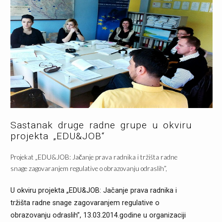
Sastanak druge radne grupe u okviru
projekta „EDU&JOB“
Projekat „EDU&JOB: Jačanje prava radnika i tržišta radne
snage zagovaranjem regulative o obrazovanju odraslih”,
U okviru projekta „EDU&JOB: Jačanje prava radnika i
tržišta radne snage zagovaranjem regulative o
obrazovanju odraslih”, 13.03.2014.godine u organizaciji