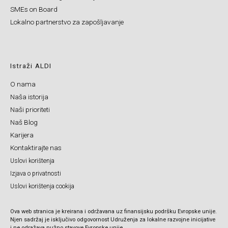
SMEs on Board
Lokalno partnerstvo za zapošljavanje
Istraži ALDI
O nama
Naša istorija
Naši prioriteti
Naš Blog
Karijera
Kontaktirajte nas
Uslovi korištenja
Izjava o privatnosti
Uslovi korištenja cookija
Ova web stranica je kreirana i održavana uz finansijsku podršku Evropske unije.
Njen sadržaj je isključivo odgovornost Udruženja za lokalne razvojne inicijative
i ne odražava nužno stavove Evropske unije.