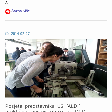
A...
Saznaj više
2014-02-27
Posjeta predstavnika UG “ALDI”
praktičnoj nastavi obuke za CNC-