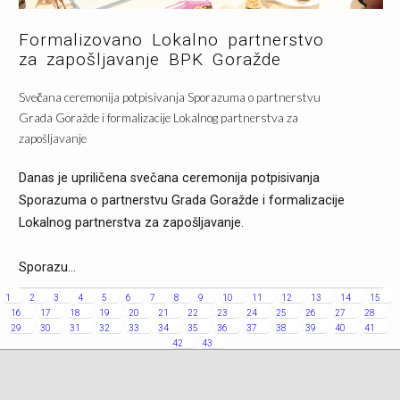
Formalizovano Lokalno partnerstvo
za zapošljavanje BPK Goražde
Svečana ceremonija potpisivanja Sporazuma o partnerstvu
Grada Goražde i formalizacije Lokalnog partnerstva za
zapošljavanje
Danas je upriličena svečana ceremonija potpisivanja
Sporazuma o partnerstvu Grada Goražde i formalizacije
Lokalnog partnerstva za zapošljavanje.
Sporazu...
Saznaj više
1
2
3
4
5
6
7
8
9
10
11
12
13
14
15
16
17
18
19
20
21
22
23
24
25
26
27
28
29
30
31
32
33
34
35
36
37
38
39
40
41
42
43