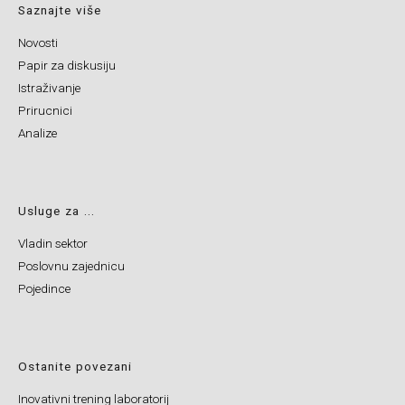
Saznajte više
Novosti
Papir za diskusiju
Istraživanje
Prirucnici
Analize
Usluge za ...
Vladin sektor
Poslovnu zajednicu
Pojedince
Ostanite povezani
Inovativni trening laboratorij