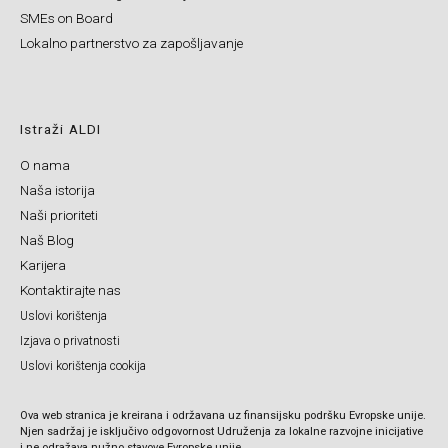
SMEs on Board
Lokalno partnerstvo za zapošljavanje
Istraži ALDI
O nama
Naša istorija
Naši prioriteti
Naš Blog
Karijera
Kontaktirajte nas
Uslovi korištenja
Izjava o privatnosti
Uslovi korištenja cookija
Ova web stranica je kreirana i održavana uz finansijsku podršku Evropske unije.
Njen sadržaj je isključivo odgovornost Udruženja za lokalne razvojne inicijative
i ne odražava nužno stavove Evropske unije.