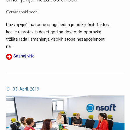
Goraždanski model
Razvoj vještina radne snage jedan je od ključnih faktora
koji je u proteklih deset godina doveo do oporavka
tržišta rada i smanjenja visokih stopa nezaposlenosti
na...
Saznaj više
03. April, 2019