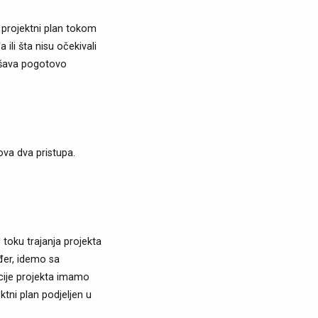
e projektni plan tokom
ili šta nisu očekivali
ljšava pogotovo
ova dva pristupa.
U toku trajanja projekta
ođer, idemo sa
acije projekta imamo
ektni plan podjeljen u