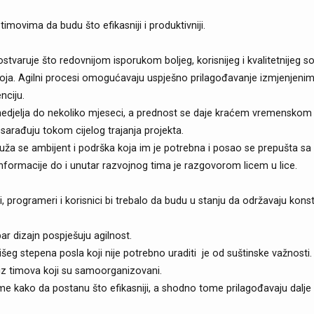
imovima da budu što efikasniji i produktivniji.
e ostvaruje što redovnijom isporukom boljeg, korisnijeg i kvalitetnijeg 
voja. Agilni procesi omogućavaju uspješno prilagođavanje izmjenjeni
nciju.
nedjelja do nekoliko mjeseci, a prednost se daje kraćem vremenskom 
arađuju tokom cijelog trajanja projekta.
ruža se ambijent i podrška koja im je potrebna i posao se prepušta sa
a informacije do i unutar razvojnog tima je razgovorom licem u lice.
i, programeri i korisnici bi trebalo da budu u stanju da održavaju ko
ar dizajn pospješuju agilnost.
g stepena posla koji nije potrebno uraditi je od suštinske važnosti.
ze iz timova koji su samoorganizovani.
ome kako da postanu što efikasniji, a shodno tome prilagođavaju dalje