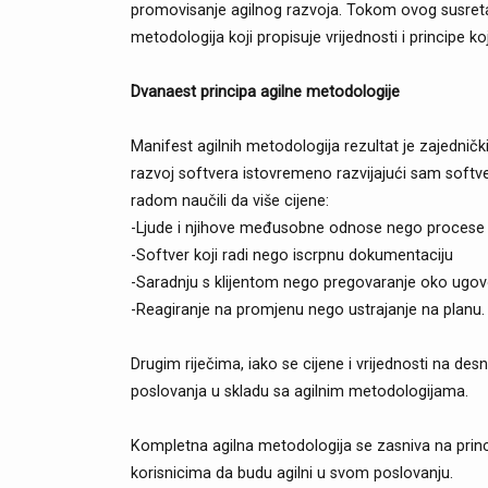
promovisanje agilnog razvoja. Tokom ovog susreta s
metodologija koji propisuje vrijednosti i principe k
Dvanaest principa agilne metodologije
Manifest agilnih metodologija rezultat je zajednički
razvoj softvera istovremeno razvijajući sam soft
radom naučili da više cijene:
-Ljude i njihove međusobne odnose nego procese i
-Softver koji radi nego iscrpnu dokumentaciju
-Saradnju s klijentom nego pregovaranje oko ugo
-Reagiranje na promjenu nego ustrajanje na planu
Drugim riječima, iako se cijene i vrijednosti na desno
poslovanja u skladu sa agilnim metodologijama.
Kompletna agilna metodologija se zasniva na prin
korisnicima da budu agilni u svom poslovanju.