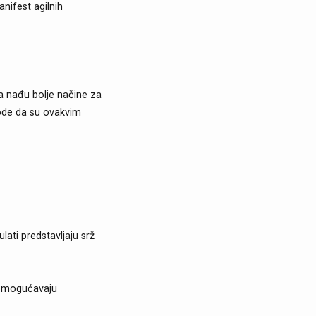
nifest agilnih
da nađu bolje načine za
vode da su ovakvim
ulati predstavljaju srž
ć omogućavaju