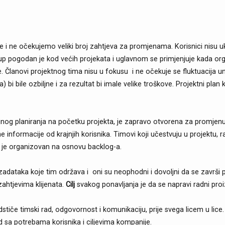
i ne očekujemo veliki broj zahtjeva za promjenama. Korisnici nisu ukl
up pogodan je kod većih projekata i uglavnom se primjenjuje kada organ
. Članovi projektnog tima nisu u fokusu i ne očekuje se fluktuacija unut
 bi bile ozbiljne i za rezultat bi imale velike troškove. Projektni plan
aljnog planiranja na početku projekta, je zapravo otvorena za promje
e informacije od krajnjih korisnika. Timovi koji učestvuju u projektu, 
je organizovan na osnovu backlog-a.
h zadataka koje tim održava i oni su neophodni i dovoljni da se završi pr
zahtjevima klijenata.
Cilj
svakog ponavljanja je da se napravi radni pro
iče timski rad, odgovornost i komunikaciju, prije svega licem u lice
d sa potrebama korisnika i ciljevima kompanije.