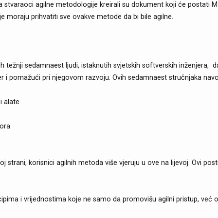
tvaraoci agilne metodologije kreirali su dokument koji će postati Ma
oje moraju prihvatiti sve ovakve metode da bi bile agilne.
h težnji sedamnaest ljudi, istaknutih svjetskih softverskih inženjera, 
ver i pomažući pri njegovom razvoju. Ovih sedamnaest stručnjaka na
 alate
vora
.
j strani, korisnici agilnih metoda više vjeruju u ove na lijevoj. Ovi post
cipima i vrijednostima koje ne samo da promovišu agilni pristup, ve