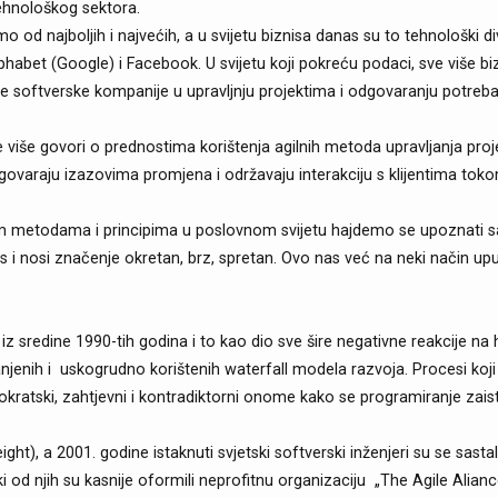
tehnološkog sektora.
o od najboljih i najvećih, a u svijetu biznisa danas su to tehnološki di
habet (Google) i Facebook. U svijetu koji pokreću podaci, sve više biz
ste softverske kompanije u upravljnju projektima i odgovaranju potre
e više govori o prednostima korištenja agilnih metoda upravljanja pr
govaraju izazovima promjena i održavaju interakciju s klijentima toko
nim metodama i principima u poslovnom svijetu hajdemo se upoznati s
agilis i nosi značenje okretan, brz, spretan. Ovo nas već na neki način 
 iz sredine 1990-tih godina i to kao dio sve šire negativne reakcije n
anjenih i uskogrudno korištenih waterfall modela razvoja. Procesi koji
kratski, zahtjevni i kontradiktorni onome kako se programiranje zaista
t), a 2001. godine istaknuti svjetski softverski inženjeri su se sasta
i od njih su kasnije oformili neprofitnu organizaciju „The Agile Aliance