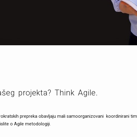
ašeg projekta? Think Agile.
irokratskih prepreka obavljaju mali samoorganizovani koordinirani timo
islite o Agile metodologiji.