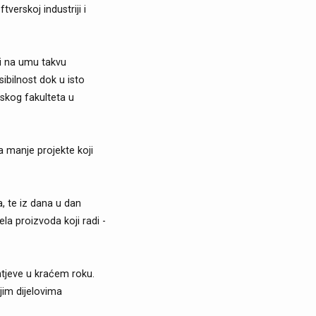
tverskoj industriji i
ći na umu takvu
ibilnost dok u isto
mskog fakulteta u
a manje projekte koji
, te iz dana u dan
la proizvoda koji radi -
ahtjeve u kraćem roku.
jim dijelovima