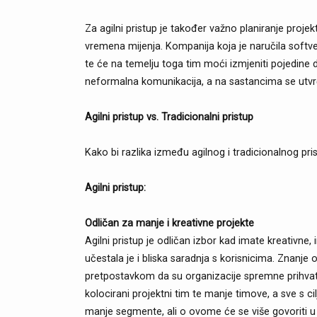
Za agilni pristup je također važno planiranje projek
vremena mijenja. Kompanija koja je naručila softver
te će na temelju toga tim moći izmjeniti pojedine 
neformalna komunikacija, a na sastancima se utvrđ
Agilni pristup vs. Tradicionalni pristup
Kako bi razlika između agilnog i tradicionalnog pri
Agilni pristup:
Odličan za manje i kreativne projekte
Agilni pristup je odličan izbor kad imate kreativne, 
učestala je i bliska saradnja s korisnicima. Znanje
pretpostavkom da su organizacije spremne prihvatiti
kolocirani projektni tim te manje timove, a sve s cilj
manje segmente, ali o ovome će se više govoriti u