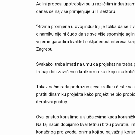
Agilni procesi upotrebljivi su u različitim industrija
danas se najviše primjenjuje u IT sektoru.
“Brzina promjena u ovoj industriji je tolika da se
dinamiku nije ni čudo da se sve više spominje agil
vrijeme garantira kvalitet i uključenost interesa k
Zagrebu.
Svakako, treba imati na umu da projekat ne treba pr
trebaju biti završeni u kratkom roku i koji nisu kritič
Takav način rada podrazumijeva kratke i česte sas
pratiti dinamiku projekta kako projekt ne bio probi
iterativni pristup.
Ovaj pristup koristimo u slučajevima kada korisničk
Na taj način dobijamo kvalitetnu i brzu povratnu in
konačnog proizvoda, onima koji su najvažniji koris