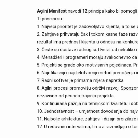
Agilni Manifest
navodi
12
principa kako bi pomogli t
Ti principi su:
1. Najveći prioritet je zadovoljstvo klijenta, a to s
2. Zahtjeve prihvataju čak i tokom kasne faze raz
rezultat ima prednost klijenta u odnosu na konkure
3. Česte su dostave radnog softvera, od nekoliko 
4. Menadžeri i programeri moraju svakodnevno da s
5. Projekti se grade oko motivisanih pojedinaca. P
6. Najefikasniji i najdjelotvorniji metod prenošenj
7. Radni softver je primarna mjera napretka.
8. Agilni procesi promovišu održivi razvoj. Sponzor
nezavisno od perioda trajanja projekta.
9. Kontinuirana pažnja na tehničkom kvalitetu i dob
10. Jednostavnost – umjetnost dovođenja do najviše
11. Najbolje arhitekture, zahtjevi i dizajn proizila
12. U redovnim intervalima, timovi razmišljaju o t