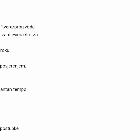
softvera/proizvoda.
m zahtjevima što za
roku.
 povjerenjem.
nstantan tempo
 postupke.