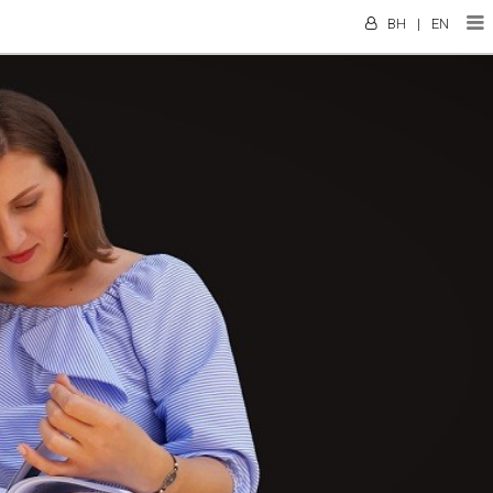
BH
|
EN