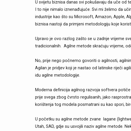
U svijetu biznisa danas svi pokušavaju da uče od 
I to nije nimalo iznenađujuće. Svi mi želimo da učim
industrije kao što su Microsoft, Amazon, Apple, Alp
biznisa nastoji da primjeni metodologiju koje kori
Upravo je ovo razlog zašto se u zadnje vrijeme sv
tradicionalnih. Agilne metode skraćuju vrijeme, od
No, prije nego počnemo govoriti o agilnosti, agil
Agilan je pridjev koji je nastao od latinske riječi 
idu agilne metodologije.
Moderna definicija agilnog razvoja softvera potiče
prije svega zbog čvrsto regulisanih, jako rasprostr
korištenja tog modela posmatrani su kao spori, biro
U početku su agilne metode zvane lagane (lightweigh
Utah, SAD, gdje su usvojili naziv agilne metode. Nek