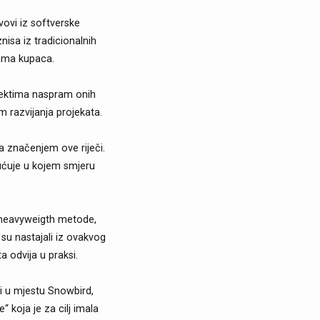
vovi iz softverske
nisa iz tradicionalnih
bama kupaca.
ojektima naspram onih
m razvijanja projekata.
a značenjem ove riječi.
upućuje u kojem smjeru
a heavyweigth metode,
 su nastajali iz ovakvog
 odvija u praksi.
li u mjestu Snowbird,
“ koja je za cilj imala