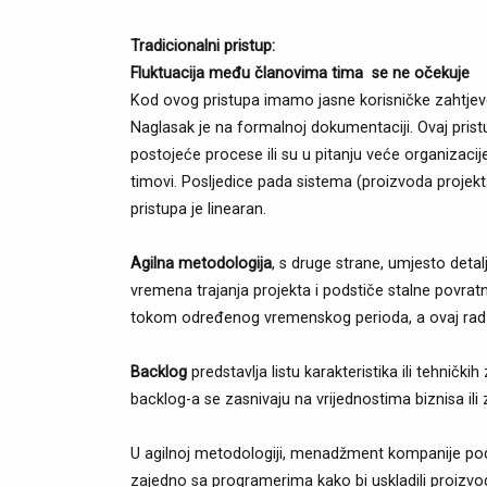
Tradicionalni pristup:
Fluktuacija među članovima tima se ne očekuje
Kod ovog pristupa imamo jasne korisničke zahtjeve 
Naglasak je na formalnoj dokumentaciji. Ovaj prist
postojeće procese ili su u pitanju veće organizacije
timovi. Posljedice pada sistema (proizvoda projekta)
pristupa je linearan.
Agilna metodologija
, s druge strane, umjesto det
vremena trajanja projekta i podstiče stalne povratn
tokom određenog vremenskog perioda, a ovaj rad 
Backlog
predstavlja listu karakteristika ili tehnički
backlog-a se zasnivaju na vrijednostima biznisa ili 
U agilnoj metodologiji, menadžment kompanije podst
zajedno sa programerima kako bi uskladili proizvo