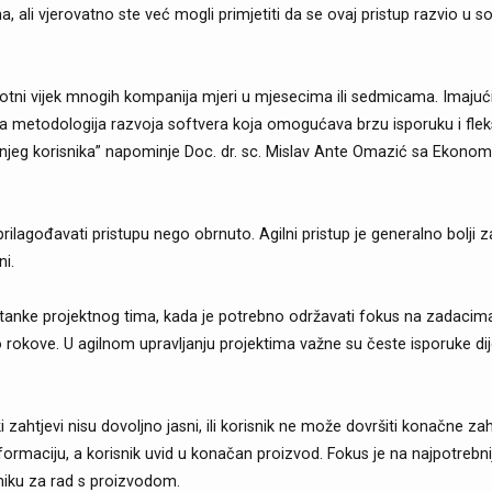
ma, ali vjerovatno ste već mogli primjetiti da se ovaj pristup razvio u sof
 životni vijek mnogih kompanija mjeri u mjesecima ili sedmicama. Imaju
na metodologija razvoja softvera koja omogućava brzu isporuku i fleks
rajnjeg korisnika” napominje Doc. dr. sc. Mislav Ante Omazić sa Ekono
ilagođavati pristupu nego obrnuto. Agilni pristup je generalno bolji z
ni.
tanke projektnog tima, kada je potrebno održavati fokus na zadacima
o rokove. U agilnom upravljanju projektima važne su česte isporuke dije
i zahtjevi nisu dovoljno jasni, ili korisnik ne može dovršiti konačne z
formaciju, a korisnik uvid u konačan proizvod. Fokus je na najpotrebni
niku za rad s proizvodom.