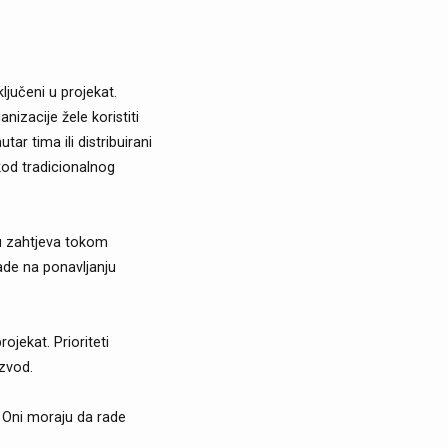
jučeni u projekat.
izacije žele koristiti
ar tima ili distribuirani
 kod tradicionalnog
nu zahtjeva tokom
rade na ponavljanju
ojekat. Prioriteti
izvod.
. Oni moraju da rade