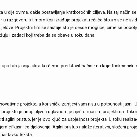
ta u dijelovima, dakle postavljanje kratkoročnih ciljeva. Na taj način s
 u razgovoru s timom koji izrađuje projekat reći će što im se ne sviđa 
dijelove. Projektni tim se sastaje što je češće moguće, čime se pobo
uju i zadaci koji treba da se obave u toku dana.
stupa bila jasnija ukratko ćemo predstavit načine na koje funkcionišu 
inovativne projekte, a korisnički zahtjevi vam nisu u potpunosti jasni. 
 o projektu je neopipljivo i uglavnom je riječ o manjim projektima. Tak
 agilni pristup, jer je ovo ključ za uspješnost projekta. U toku realiz
em efikasnijeg djelovanja. Agilni pristup nalaže iterativni, složeni proj
 nastavku teksta.