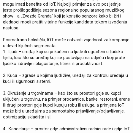
mogu imati benefite od IoT. Najbolji primjer za ovo posljednje
jeste prošlogodišnja sezona regionalno popularanog muzičkog
show –a „Zvezde Granda“ koji je koristio senzore kako bi žiri i
gledaoci mogli pratiti vitalne funkcije kandidata tokom izvođenja
nastupa.
Posmatrano holistički, IOT može ostvariti vrijednost za kompanije
u devet ključnih segmenata:
1. Ljudi – uređaji koji su prikačeni na ljude ili ugrađeni u ljudsko
tijelo, kao što su uređaji koji se postavljaju na odjeću i koji prate
ljudsko zdravlje i blagostanje, fitnes ili produktivnost.
2. Kuća – zgrade u kojima ljudi žive, uređaji za kontrolu uređaja u
kući ili sigurnosni sistemi.
3. Okruženje u trgovinama – kao što su prostori gdje su kupci
uključeni u trgovinu, na primjer prodavnice, banke, restorani, arene
ili drugi prostori gdje kupci kupuju robu ili usluge, a primjena IoT
može biti u uređajima za samostalno prijavljivanje/odjavljivanje,
optimizaciju skladišta i sl.
4. Kancelarije – prostor gdje administrativni radnici rade i gdje IoT