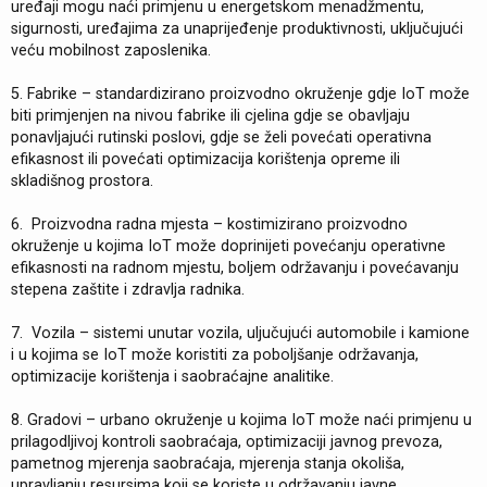
uređaji mogu naći primjenu u energetskom menadžmentu,
sigurnosti, uređajima za unaprijeđenje produktivnosti, uključujući
veću mobilnost zaposlenika.
5. Fabrike – standardizirano proizvodno okruženje gdje IoT može
biti primjenjen na nivou fabrike ili cjelina gdje se obavljaju
ponavljajući rutinski poslovi, gdje se želi povećati operativna
efikasnost ili povećati optimizacija korištenja opreme ili
skladišnog prostora.
6. Proizvodna radna mjesta – kostimizirano proizvodno
okruženje u kojima IoT može doprinijeti povećanju operativne
efikasnosti na radnom mjestu, boljem održavanju i povećavanju
stepena zaštite i zdravlja radnika.
7. Vozila – sistemi unutar vozila, uljučujući automobile i kamione
i u kojima se IoT može koristiti za poboljšanje održavanja,
optimizacije korištenja i saobraćajne analitike.
8. Gradovi – urbano okruženje u kojima IoT može naći primjenu u
prilagodljivoj kontroli saobraćaja, optimizaciji javnog prevoza,
pametnog mjerenja saobraćaja, mjerenja stanja okoliša,
upravljanju resursima koji se koriste u održavanju javne