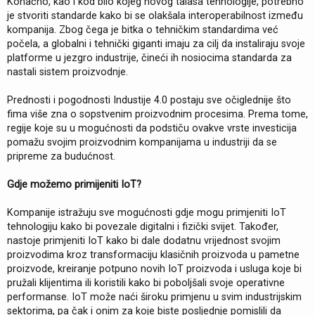
Konačno, kao i kod bilo kojeg novog talasa tehnologije, potrebno
je stvoriti standarde kako bi se olakšala interoperabilnost između
kompanija. Zbog čega je bitka o tehničkim standardima već
počela, a globalni i tehnički giganti imaju za cilj da instaliraju svoje
platforme u jezgro industrije, čineći ih nosiocima standarda za
nastali sistem proizvodnje.
Prednosti i pogodnosti Industije 4.0 postaju sve očiglednije što
fima više zna o sopstvenim proizvodnim procesima. Prema tome,
regije koje su u mogućnosti da podstiču ovakve vrste investicija
pomažu svojim proizvodnim kompanijama u industriji da se
pripreme za budućnost.
Gdje možemo primijeniti IoT?
Kompanije istražuju sve mogućnosti gdje mogu primjeniti IoT
tehnologiju kako bi povezale digitalni i fizički svijet. Također,
nastoje primjeniti IoT kako bi dale dodatnu vrijednost svojim
proizvodima kroz transformaciju klasičnih proizvoda u pametne
proizvode, kreiranje potpuno novih IoT proizvoda i usluga koje bi
pružali klijentima ili koristili kako bi poboljšali svoje operativne
performanse. IoT može naći široku primjenu u svim industrijskim
sektorima, pa čak i onim za koje biste posljednje pomislili da