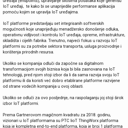
uređaja (endpoints), upravljanje silosima podataka koje generišu
IoT uređaji, te kako bi se unaprijedile performanse aplikacija
pomoću kojim se upravlja IoT uređajima.
IoT platforme predstavljaju set integrisanih softverskih
mogućnosti koje unaprijeđuju menadžersko donošenje odluka,
operativnu vidljivost i kontrolu IoT uređaja, opreme, infrastrukture,
skladišta i cijelih fabrika. Trenutno, najveći fokus u razvoju IoT
platformi su za potrebe sektora transporta, usluga proizvodnje i
korištenja prirodnih resursa.
Ukoliko se kompanija odluči da započne sa digitalnom
transformacijom svojih biznisa koja bi bila zasnovana na IoT
tehnologiji, pred njom stoji izbor da li da sama razvija svoju IoT
platformu ili da koristi već dobro etablirane platforme razvijene
od strane vodećih kompanija u ovoj oblasti.
Ukoliko se odluči za ovo posljednje, na raspolaganju joj stoji širok
izbor IoT platformi.
Prema Gartnerovom magičnom kvadratu za 2018. godinu,
vizionari u IoT platformama su PTC IioT ThingWorx platforma
koja je kompletna end-to-end platforma, koja je broj 1 platforma