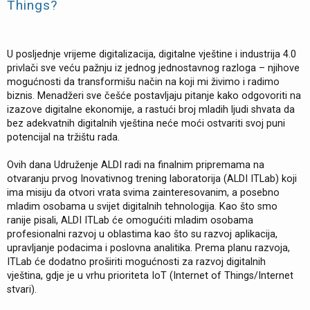
Things?
U posljednje vrijeme digitalizacija, digitalne vještine i industrija 4.0
privlači sve veću pažnju iz jednog jednostavnog razloga – njihove
mogućnosti da transformišu način na koji mi živimo i radimo
biznis. Menadžeri sve češće postavljaju pitanje kako odgovoriti na
izazove digitalne ekonomije, a rastući broj mladih ljudi shvata da
bez adekvatnih digitalnih vještina neće moći ostvariti svoj puni
potencijal na tržištu rada.
Ovih dana Udruženje ALDI radi na finalnim pripremama na
otvaranju prvog Inovativnog trening laboratorija (ALDI ITLab) koji
ima misiju da otvori vrata svima zainteresovanim, a posebno
mladim osobama u svijet digitalnih tehnologija. Kao što smo
ranije pisali, ALDI ITLab će omogućiti mladim osobama
profesionalni razvoj u oblastima kao što su razvoj aplikacija,
upravljanje podacima i poslovna analitika. Prema planu razvoja,
ITLab će dodatno proširiti mogućnosti za razvoj digitalnih
vještina, gdje je u vrhu prioriteta IoT (Internet of Things/Internet
stvari).