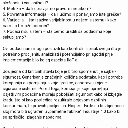
složenost i varijabilnost?
4. Metrika – da li upravljamo pravom metrikom?
5. Povratna informacija – da li učimo ili ponavljamo iste greške?
6. Varijacija – šta izaziva varijabilnost u našem sistemu i kako
nam IIoT može pomoći?
7. Podaci nisu sistem – šta ćemo uraditi sa podacima koje
sakupljamo?
Ovi podaci nam mogu poslužiti kao kontrolni spisak svega što je
potrebno procijeniti, analizirati i potencijalno prilagoditi prije
implementacije bilo kojeg aspekta IIoT-a.
Još jedna od kritičnih stavki koje je bitno spomenuti je sajber-
sigurnost. Generisanje značajnih količina podataka, kao i potrebe
kompanija da pomjeraju svoje granice, osporavaju njene
sigurosne sisteme. Pored toga, kompanije koje upravljaju
osjetljivim podacima moraju poboljšati sigurnost kako bi izbjegle
krađu što bi kao posljedica rezultiralo pojavom ozbiljnih
konkurenata, te pravnih posljedica. Eksperti tvrde da bezbjednosni
sloj mora biti ugrađen u „pametne fabrike“ Industrije 4.0 kako bi
se spriječilo izlaganje napadima.