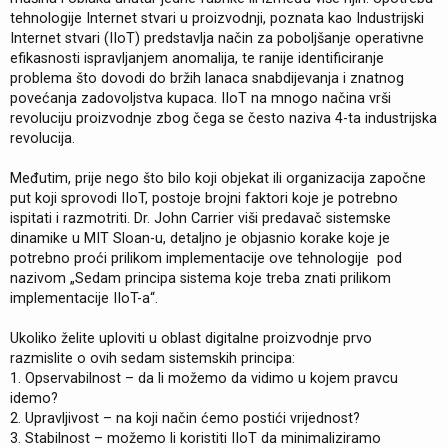
tehnologije Internet stvari u proizvodnji, poznata kao Industrijski
Internet stvari (IIoT) predstavlja način za poboljšanje operativne
efikasnosti ispravljanjem anomalija, te ranije identificiranje
problema što dovodi do bržih lanaca snabdijevanja i znatnog
povećanja zadovoljstva kupaca. IIoT na mnogo načina vrši
revoluciju proizvodnje zbog čega se često naziva 4-ta industrijska
revolucija.
Međutim, prije nego što bilo koji objekat ili organizacija započne
put koji sprovodi IIoT, postoje brojni faktori koje je potrebno
ispitati i razmotriti. Dr. John Carrier viši predavač sistemske
dinamike u MIT Sloan-u, detaljno je objasnio korake koje je
potrebno proći prilikom implementacije ove tehnologije pod
nazivom „Sedam principa sistema koje treba znati prilikom
implementacije IIoT-a“.
Ukoliko želite uploviti u oblast digitalne proizvodnje prvo
razmislite o ovih sedam sistemskih principa:
1. Opservabilnost – da li možemo da vidimo u kojem pravcu
idemo?
2. Upravljivost – na koji način ćemo postići vrijednost?
3. Stabilnost – možemo li koristiti IIoT da minimaliziramo