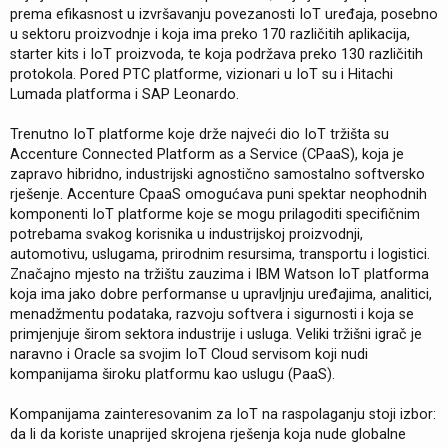
prema efikasnost u izvršavanju povezanosti IoT uređaja, posebno
u sektoru proizvodnje i koja ima preko 170 različitih aplikacija,
starter kits i IoT proizvoda, te koja podržava preko 130 različitih
protokola. Pored PTC platforme, vizionari u IoT su i Hitachi
Lumada platforma i SAP Leonardo.
Trenutno IoT platforme koje drže najveći dio IoT tržišta su
Accenture Connected Platform as a Service (CPaaS), koja je
zapravo hibridno, industrijski agnostično samostalno softversko
rješenje. Accenture CpaaS omogućava puni spektar neophodnih
komponenti IoT platforme koje se mogu prilagoditi specifičnim
potrebama svakog korisnika u industrijskoj proizvodnji,
automotivu, uslugama, prirodnim resursima, transportu i logistici.
Značajno mjesto na tržištu zauzima i IBM Watson IoT platforma
koja ima jako dobre performanse u upravljnju uređajima, analitici,
menadžmentu podataka, razvoju softvera i sigurnosti i koja se
primjenjuje širom sektora industrije i usluga. Veliki tržišni igrač je
naravno i Oracle sa svojim IoT Cloud servisom koji nudi
kompanijama široku platformu kao uslugu (PaaS).
Kompanijama zainteresovanim za IoT na raspolaganju stoji izbor:
da li da koriste unaprijed skrojena rješenja koja nude globalne