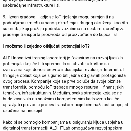
saobraćajne infrastrukture i sl.
9. Izvan gradova – gdje se IoT rješenja mogu primjeniti na
područjima između urbanog okruženja i drugog okruženja kao što
su uređaji koji pružaju podršku vozačima na cestama, uređaji za
praćenje transporta proizvoda od proizvođača do kupca i sl.
I možemo li zajedno otključati potencijal IoT?
ALDI Inovativni trening laboratorij je fokusiran na razvoj ljudskih
potencijala koji će biti spremni da se uhvate u koštac sa
izazovima koje donosi četvrta industrijska revolucija. Internet of
things je oblast koja će sigurno biti jedna od glavnih protagonista
ovog procesa. Kompanije koje se prve odluče da svoje biznise
transformišu pomoću IoT trebaće mnogo resursa – finansijskih,
tehničkih, infrastrukturnih. Međutim, svaka strategija koja se ne
bude zasnivala na snažnim i kompetentnim kadrovima koji će
upravljati i provoditi proces transformacije biće nažalost unaprijed
osuđena na neuspjeh.
Kako bi se pomoglo kompanijama u osiguranju ključa uspjeha u
digitalnoj transformaciji, ALDI ITLab omogućava razvoj spektra