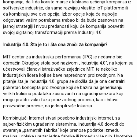
kompanije, da li da koriste manje etablirana rješenja kompanija iz
softverske industrije, da same razvijaju vlastite IoT platforme ili
da kombinuju sve ove opcije. Izbor opcije koja će najbolje
odgovarati vašim potrebama trebao bi da bude zasnovan na
jasnoj strategiji i nivou predanosti koju će kompanija posvetiti
svojoj digitalnoj transformaciji prema Industriji 4.0.
Industrija 4.0. Šta je to i šta ona znači za kompanije?
MIT centar za industrijsku performansu (IPC) je nedavno bio
domaćin Okruglog stola pod nazivom „Industrija 4.0“, na kojem su
učestvovali članovi istraživačke zajednice MIT, te nekoliko
industrijskih lidera koji se bave naprednom proizvodnjom. Na
pitanje šta je Industrija 4.0 grupa se složila da je ona centralni
pokretač koncepta proizvodnje koji se bazira na generisanju
velikih količina podataka zasnovanih na ugradnji senzora koji
mogu pratiti svaku fazu proizvodnog procesa, kao i čitave
proizvodne procese, na jednoj ili više lokacija.
Kombinujući Internet stvari posebno industrijski internet, sa
sajber-fizičkim ugrađenim sistemima, Industrija 4.0 dovodi do
stvaranja „pametnih fabrika“ koje prenose podatke između
mašina i oblaka unutar jedne fabrike ili između više njih. Upotreba