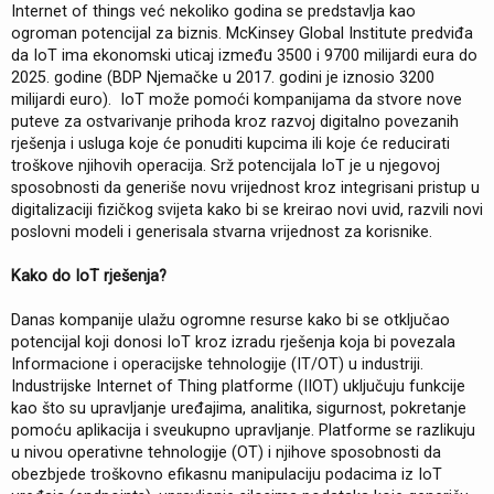
Internet of things već nekoliko godina se predstavlja kao
ogroman potencijal za biznis. McKinsey Global Institute predviđa
da IoT ima ekonomski uticaj između 3500 i 9700 milijardi eura do
2025. godine (BDP Njemačke u 2017. godini je iznosio 3200
milijardi euro). IoT može pomoći kompanijama da stvore nove
puteve za ostvarivanje prihoda kroz razvoj digitalno povezanih
rješenja i usluga koje će ponuditi kupcima ili koje će reducirati
troškove njihovih operacija. Srž potencijala IoT je u njegovoj
sposobnosti da generiše novu vrijednost kroz integrisani pristup u
digitalizaciji fizičkog svijeta kako bi se kreirao novi uvid, razvili novi
poslovni modeli i generisala stvarna vrijednost za korisnike.
Kako do IoT rješenja?
Danas kompanije ulažu ogromne resurse kako bi se otključao
potencijal koji donosi IoT kroz izradu rješenja koja bi povezala
Informacione i operacijske tehnologije (IT/OT) u industriji.
Industrijske Internet of Thing platforme (IIOT) uključuju funkcije
kao što su upravljanje uređajima, analitika, sigurnost, pokretanje
pomoću aplikacija i sveukupno upravljanje. Platforme se razlikuju
u nivou operativne tehnologije (OT) i njihove sposobnosti da
obezbjede troškovno efikasnu manipulaciju podacima iz IoT