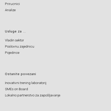
Prirucnici
Analize
Usluge za ...
Vladin sektor
Poslovnu zajednicu
Pojedince
Ostanite povezani
Inovativni trening laboratorij
SMEs on Board
Lokalno partnerstvo za zapošljavanje