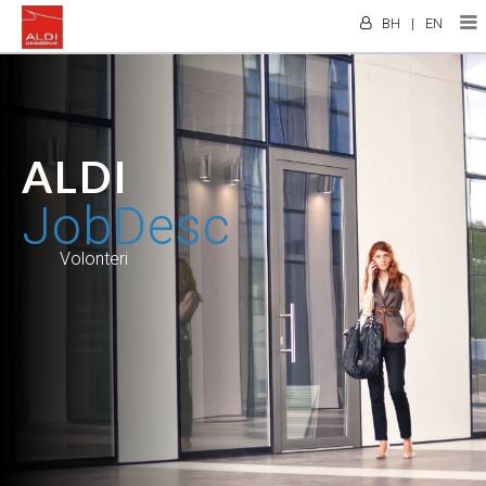
BH
|
EN
ALDI
JobDesc
Volonteri