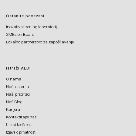
Ostanite povezani
Inovativni trening laboratorij
SMEs on Board
Lokalno partnerstvo za zapošljavanje
Istraži ALDI
O nama
Naša istorija
Naši prioriteti
Naš Blog
Karijera
Kontaktirajte nas
Uslovi korištenja
Izjava o privatnosti