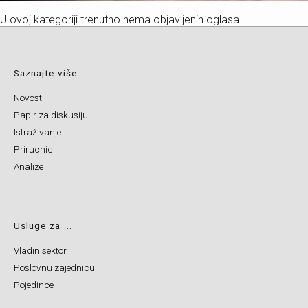
U ovoj kategoriji trenutno nema objavljenih oglasa.
Saznajte više
Novosti
Papir za diskusiju
Istraživanje
Prirucnici
Analize
Usluge za ...
Vladin sektor
Poslovnu zajednicu
Pojedince