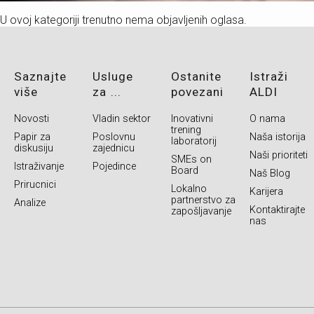
U ovoj kategoriji trenutno nema objavljenih oglasa.
Saznajte
Usluge
Ostanite
Istraži
više
za ...
povezani
ALDI
Novosti
Vladin sektor
Inovativni
O nama
trening
Papir za
Poslovnu
Naša istorija
laboratorij
diskusiju
zajednicu
Naši prioriteti
SMEs on
Istraživanje
Pojedince
Board
Naš Blog
Prirucnici
Lokalno
Karijera
partnerstvo za
Analize
Kontaktirajte
zapošljavanje
nas