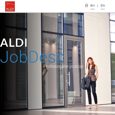
BH
|
EN
ALDI
JobDesc
Profesionalne pozicije