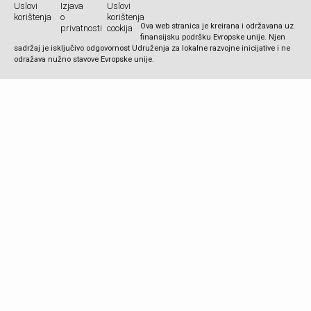
Uslovi
Izjava
Uslovi
korištenja
o
korištenja
Ova web stranica je kreirana i održavana uz
privatnosti
cookija
finansijsku podršku Evropske unije. Njen
sadržaj je isključivo odgovornost Udruženja za lokalne razvojne inicijative i ne
odražava nužno stavove Evropske unije.