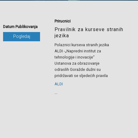
Prirucnici
Datum Publikovanja
Pravilnik za kurseve stranih
jezika
Pogledaj
Polaznici kurseva stranih jezika
ALDI -„Napredni institut za
tehnologije i inovacije“
Ustanova za obrazovanje
odraslih Goražde dužni su
pridržavati se sljedećih pravila
ALDI
...