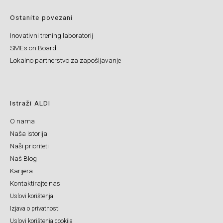
Ostanite povezani
Inovativni trening laboratorij
SMEs on Board
Lokalno partnerstvo za zapošljavanje
Istraži ALDI
O nama
Naša istorija
Naši prioriteti
Naš Blog
Karijera
Kontaktirajte nas
Uslovi korištenja
Izjava o privatnosti
Uslovi korištenja cookija