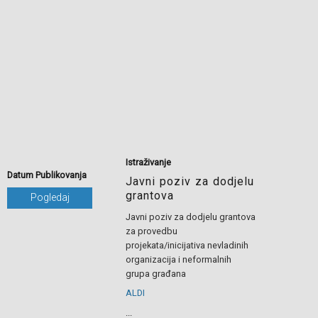
Istraživanje
Datum Publikovanja
Javni poziv za dodjelu
grantova
Pogledaj
Javni poziv za dodjelu grantova
za provedbu
projekata/inicijativa nevladinih
organizacija i neformalnih
grupa građana
ALDI
...