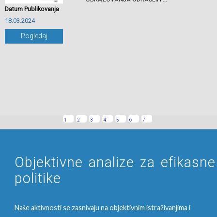
Datum Publikovanja
18.03.2024
Pogledaj
1
2
3
4
5
6
7
Objektivne analize za efikasne
politike
Naše aktivnosti se zasnivaju na objektivnim istraživanjima i