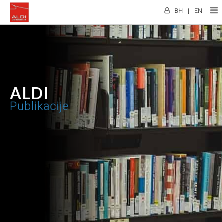
BH
|
EN
ALDI
Publikacije