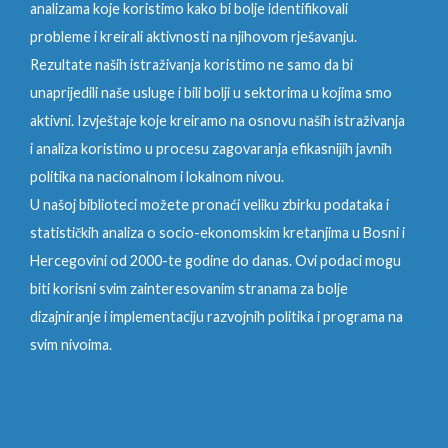
analizama koje koristimo kako bi bolje identifikovali
probleme i kreirali aktivnosti na njihovom rješavanju.
Rezultate naših istraživanja koristimo ne samo da bi
unaprijedili naše usluge i bili bolji u sektorima u kojima smo
aktivni. Izvještaje koje kreiramo na osnovu naših istraživanja
i analiza koristimo u procesu zagovaranja efikasnijih javnih
politika na nacionalnom i lokalnom nivou.
U našoj biblioteci možete pronaći veliku zbirku podataka i
statističkih analiza o socio-ekonomskim kretanjima u Bosni i
Hercegovini od 2000-te godine do danas. Ovi podaci mogu
biti korisni svim zainteresovanim stranama za bolje
dizajniranje i implementaciju razvojnih politika i programa na
svim nivoima.