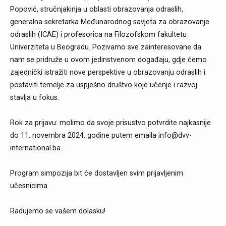
Popović, stručnjakinja u oblasti obrazovanja odraslih,
generalna sekretarka Međunarodnog savjeta za obrazovanje
odraslih (ICAE) i profesorica na Filozofskom fakultetu
Univerziteta u Beogradu. Pozivamo sve zainteresovane da
nam se pridruže u ovom jedinstvenom događaju, gdje ćemo
zajednički istražiti nove perspektive u obrazovanju odraslih i
postaviti temelje za uspješno društvo koje učenje i razvoj
stavlja u fokus.
Rok za prijavu: molimo da svoje prisustvo potvrdite najkasnije
do 11. novembra 2024. godine putem emaila info@dvv-
international.ba.
Program simpozija bit će dostavljen svim prijavljenim
učesnicima.
Radujemo se vašem dolasku!