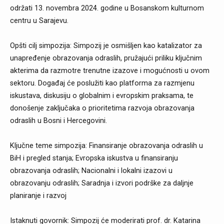
održati 13. novembra 2024. godine u Bosanskom kulturnom
centru u Sarajevu.
Opšti cilj simpozija: Simpozij je osmišljen kao katalizator za
unapređenje obrazovanja odraslih, pružajući priliku ključnim
akterima da razmotre trenutne izazove i mogućnosti u ovom
sektoru. Događaj će poslužiti kao platforma za razmjenu
iskustava, diskusiju o globalnim i evropskim praksama, te
donošenje zaključaka o prioritetima razvoja obrazovanja
odraslih u Bosni i Hercegovini.
Ključne teme simpozija: Finansiranje obrazovanja odraslih u
BiH i pregled stanja; Evropska iskustva u finansiranju
obrazovanja odraslih; Nacionalni i lokalni izazovi u
obrazovanju odraslih; Saradnja i izvori podrške za daljnje
planiranje i razvoj
Istaknuti govornik: Simpozij će moderirati prof. dr. Katarina