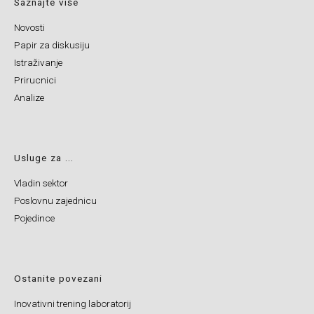
Saznajte više
Novosti
Papir za diskusiju
Istraživanje
Prirucnici
Analize
Usluge za ...
Vladin sektor
Poslovnu zajednicu
Pojedince
Ostanite povezani
Inovativni trening laboratorij