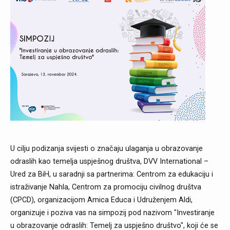
U cilju podizanja svijesti o značaju ulaganja u obrazovanje
odraslih kao temelja uspješnog društva, DVV International –
Ured za BiH, u saradnji sa partnerima: Centrom za edukaciju i
istraživanje Nahla, Centrom za promociju civilnog društva
(CPCD), organizacijom Amica Educa i Udruženjem Aldi,
organizuje i poziva vas na simpozij pod nazivom "Investiranje
u obrazovanje odraslih: Temelj za uspješno društvo", koji će se