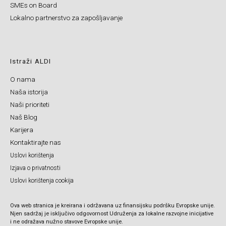
SMEs on Board
Lokalno partnerstvo za zapošljavanje
Istraži ALDI
O nama
Naša istorija
Naši prioriteti
Naš Blog
Karijera
Kontaktirajte nas
Uslovi korištenja
Izjava o privatnosti
Uslovi korištenja cookija
Ova web stranica je kreirana i održavana uz finansijsku podršku Evropske unije.
Njen sadržaj je isključivo odgovornost Udruženja za lokalne razvojne inicijative
i ne odražava nužno stavove Evropske unije.