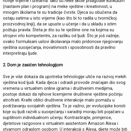
novije vrijeme i uredima. Iako su neke škole prilagodile kurikulum
(nastavni plan i program) na meke vještine i kreativnost, u
mnogim školama te su tradicije čvrste. Djeca su obučena da
ostaju satima u isto vrijeme (kao što bi to radila u tvorničkoj
proizvodnoj liniji), da se upuste u učenje i da u skladu s istim
poštuju pravila. Šteta je što su te vještine one na kojima su
strojevi vrlo kompetentni, za razliku od ljudi. Što je još važnije,
ovako formulisani uslovi školavanja malo pridonose njegovanju
vještina suosjećanja, inovativnosti i sposobnosti da pravilno
interpretiraju ljude.
2. Dom je zasićen tehnologijom
Sve je više dokaza da upotreba tehnologije utiče na razvoj mekih
vještina kod ljudi. Kada djeca i odrasli provode značajan dio svog
vremena u virtualnim online igrama i društvenim medijima,
postoje dokazi da njihove licemjerne društvene vještine počinju
atrofirati. Kratki oblici društvene interakcije malo pomažu u
podržavanju socijalnih vještina. To je važno, jer evolucijske koristi
koje su ljudi razvili u suosjećanju i saradnji moraju biti pojačani u
suptilnom individualnom učenju. Kontrastirajte, primjerice,
djetetove razgovore s virtualnim asistentom Amazon Alexa i
stvarnom odraslom osobom. U interakciji s Alexa, dijete može biti