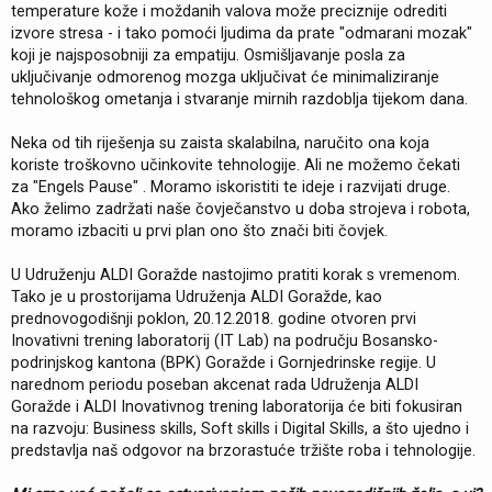
temperature kože i moždanih valova može preciznije odrediti
izvore stresa - i tako pomoći ljudima da prate "odmarani mozak"
koji je najsposobniji za empatiju. Osmišljavanje posla za
uključivanje odmorenog mozga uključivat će minimaliziranje
tehnološkog ometanja i stvaranje mirnih razdoblja tijekom dana.
Neka od tih riješenja su zaista skalabilna, naručito ona koja
koriste troškovno učinkovite tehnologije. Ali ne možemo čekati
za "Engels Pause" . Moramo iskoristiti te ideje i razvijati druge.
Ako želimo zadržati naše čovječanstvo u doba strojeva i robota,
moramo izbaciti u prvi plan ono što znači biti čovjek.
U Udruženju ALDI Goražde nastojimo pratiti korak s vremenom.
Tako je u prostorijama Udruženja ALDI Goražde, kao
prednovogodišnji poklon, 20.12.2018. godine otvoren prvi
Inovativni trening laboratorij (IT Lab) na području Bosansko-
podrinjskog kantona (BPK) Goražde i Gornjedrinske regije. U
narednom periodu poseban akcenat rada Udruženja ALDI
Goražde i ALDI Inovativnog trening laboratorija će biti fokusiran
na razvoju: Business skills, Soft skills i Digital Skills, a što ujedno i
predstavlja naš odgovor na brzorastuće tržište roba i tehnologije.