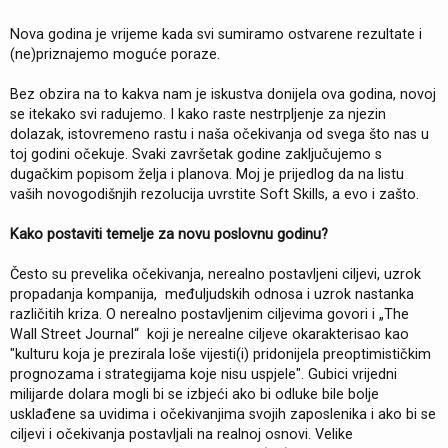
Nova godina je vrijeme kada svi sumiramo ostvarene rezultate i
(ne)priznajemo moguće poraze.
Bez obzira na to kakva nam je iskustva donijela ova godina, novoj
se itekako svi radujemo. I kako raste nestrpljenje za njezin
dolazak, istovremeno rastu i naša očekivanja od svega što nas u
toj godini očekuje. Svaki završetak godine zaključujemo s
dugačkim popisom želja i planova. Moj je prijedlog da na listu
vaših novogodišnjih rezolucija uvrstite Soft Skills, a evo i zašto.
Kako postaviti temelje za novu poslovnu godinu?
Često su prevelika očekivanja, nerealno postavljeni ciljevi, uzrok
propadanja kompanija, međuljudskih odnosa i uzrok nastanka
različitih kriza. O nerealno postavljenim ciljevima govori i „The
Wall Street Journal“ koji je nerealne ciljeve okarakterisao kao
"kulturu koja je prezirala loše vijesti(i) pridonijela preoptimističkim
prognozama i strategijama koje nisu uspjele". Gubici vrijedni
milijarde dolara mogli bi se izbjeći ako bi odluke bile bolje
usklađene sa uvidima i očekivanjima svojih zaposlenika i ako bi se
ciljevi i očekivanja postavljali na realnoj osnovi. Velike