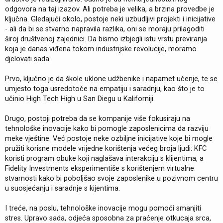
odgovora na taj izazov. Ali potreba je velika, a brzina provedbe je
ključna. Gledajući okolo, postoje neki uzbudljivi projekti i inicijative
- ali da bi se stvarno napravila razlika, oni se moraju prilagoditi
široj društvenoj zajednici. Da bismo izbjegli istu vrstu previranja
koja je danas viđena tokom industrijske revolucije, moramo
djelovati sada.
Prvo, ključno je da škole uklone udžbenike i napamet učenje, te se
umjesto toga usredotoče na empatiju i saradnju, kao što je to
učinio High Tech High u San Diegu u Kaliforniji.
Drugo, postoji potreba da se kompanije više fokusiraju na
tehnološke inovacije kako bi pomogle zaposlenicima da razviju
meke vještine. Već postoje neke ozbiljne inicijative koje bi mogle
pružiti korisne modele vrijedne korištenja većeg broja ljudi: KFC
koristi program obuke koji naglašava interakciju s klijentima, a
Fidelity Investments eksperimentiše s korištenjem virtualne
stvarnosti kako bi poboljšao svoje zaposlenike u pozivnom centru
u suosjećanju i saradnje s kijentima.
I treće, na poslu, tehnološke inovacije mogu pomoći smanjiti
stres. Upravo sada, odjeća sposobna za praćenje otkucaja srca,