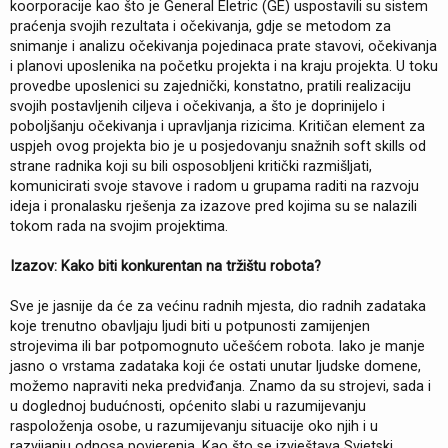
koorporacije kao što je General Eletric (GE) uspostavili su sistem
praćenja svojih rezultata i očekivanja, gdje se metodom za
snimanje i analizu očekivanja pojedinaca prate stavovi, očekivanja
i planovi uposlenika na početku projekta i na kraju projekta. U toku
provedbe uposlenici su zajednički, konstatno, pratili realizaciju
svojih postavljenih ciljeva i očekivanja, a što je doprinijelo i
poboljšanju očekivanja i upravljanja rizicima. Kritičan element za
uspjeh ovog projekta bio je u posjedovanju snažnih soft skills od
strane radnika koji su bili osposobljeni kritički razmišljati,
komunicirati svoje stavove i radom u grupama raditi na razvoju
ideja i pronalasku rješenja za izazove pred kojima su se nalazili
tokom rada na svojim projektima.
Izazov: Kako biti konkurentan na tržištu robota?
Sve je jasnije da će za većinu radnih mjesta, dio radnih zadataka
koje trenutno obavljaju ljudi biti u potpunosti zamijenjen
strojevima ili bar potpomognuto učešćem robota. Iako je manje
jasno o vrstama zadataka koji će ostati unutar ljudske domene,
možemo napraviti neka predviđanja. Znamo da su strojevi, sada i
u doglednoj budućnosti, općenito slabi u razumijevanju
raspoloženja osobe, u razumijevanju situacije oko njih i u
razvijanju odnosa povjerenja. Kao što se izvještava Svjetski