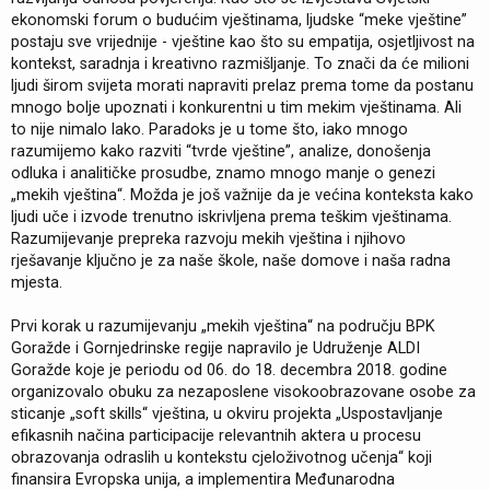
ekonomski forum o budućim vještinama, ljudske “meke vještine”
postaju sve vrijednije - vještine kao što su empatija, osjetljivost na
kontekst, saradnja i kreativno razmišljanje. To znači da će milioni
ljudi širom svijeta morati napraviti prelaz prema tome da postanu
mnogo bolje upoznati i konkurentni u tim mekim vještinama. Ali
to nije nimalo lako. Paradoks je u tome što, iako mnogo
razumijemo kako razviti “tvrde vještine”, analize, donošenja
odluka i analitičke prosudbe, znamo mnogo manje o genezi
„mekih vještina“. Možda je još važnije da je većina konteksta kako
ljudi uče i izvode trenutno iskrivljena prema teškim vještinama.
Razumijevanje prepreka razvoju mekih vještina i njihovo
rješavanje ključno je za naše škole, naše domove i naša radna
mjesta.
Prvi korak u razumijevanju „mekih vještina“ na području BPK
Goražde i Gornjedrinske regije napravilo je Udruženje ALDI
Goražde koje je periodu od 06. do 18. decembra 2018. godine
organizovalo obuku za nezaposlene visokoobrazovane osobe za
sticanje „soft skills“ vještina, u okviru projekta „Uspostavljanje
efikasnih načina participacije relevantnih aktera u procesu
obrazovanja odraslih u kontekstu cjeloživotnog učenja“ koji
finansira Evropska unija, a implementira Međunarodna