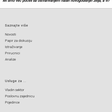
Mi smo već počeli sa ostvarivanjem naših novogodišnjih želja, a vi?
Saznajte više
Novosti
Papir za diskusiju
Istraživanje
Prirucnici
Analize
Usluge za ...
Vladin sektor
Poslovnu zajednicu
Pojedince