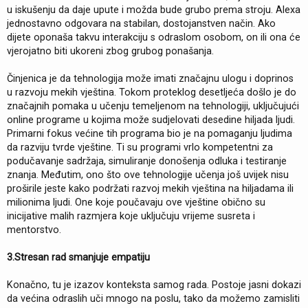
u iskušenju da daje upute i možda bude grubo prema stroju. Alexa
jednostavno odgovara na stabilan, dostojanstven način. Ako
dijete oponaša takvu interakciju s odraslom osobom, on ili ona će
vjerojatno biti ukoreni zbog grubog ponašanja.
Činjenica je da tehnologija može imati značajnu ulogu i doprinos
u razvoju mekih vještina. Tokom proteklog desetljeća došlo je do
značajnih pomaka u učenju temeljenom na tehnologiji, uključujući
online programe u kojima može sudjelovati desedine hiljada ljudi.
Primarni fokus većine tih programa bio je na pomaganju ljudima
da razviju tvrde vještine. Ti su programi vrlo kompetentni za
podučavanje sadržaja, simuliranje donošenja odluka i testiranje
znanja. Međutim, ono što ove tehnologije učenja još uvijek nisu
proširile jeste kako podržati razvoj mekih vještina na hiljadama ili
milionima ljudi. One koje poučavaju ove vještine obično su
inicijative malih razmjera koje uključuju vrijeme susreta i
mentorstvo.
3.Stresan rad smanjuje empatiju
Konačno, tu je izazov konteksta samog rada. Postoje jasni dokazi
da većina odraslih uči mnogo na poslu, tako da možemo zamisliti