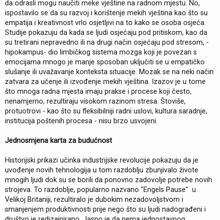
da odrasli mogu naučiti meke vještine na radnom mjestu. No,
ispostavilo se da su razvoj i korištenje mekih vještina kao što su
empatija i kreativnost vrlo osjetljivi na to kako se osoba osjeća.
Studije pokazuju da kada se ljudi osjećaju pod pritiskom, kao da
su tretirani nepravedno ili na drugi način osjećaju pod stresom, -
hipokampus- dio limbičkog sistema mozga koji je povezan s
emocijama mnogo je manje sposoban uključiti se u empatičko
slušanje ili uvažavanje konteksta situacije. Mozak se na neki način
zatvara za učenje ili izvođenje mekih vještina. Izazov je u tome
što mnoga radna mjesta imaju prakse i procese koji često,
nenamjerno, rezultiraju visokom razinom stresa. Štoviše,
protuotrovi - kao što su fleksibilniji radni uslovi, kultura saradnje,
institucija poštenih procesa - nisu brzo usvojeni.
Jednosmjena karta za budućnost
Historijski prikazi učinka industrijske revolucije pokazuju da je
uvođenje novih tehnologija u tom razdoblju zbunjivalo živote
mnogih ljudi dok su se borili da ponovno zadovolje potrebe novih
strojeva. To razdoblje, popularno nazvano "Engels Pause" u
Velikoj Britaniji, rezultiralo je dubokim nezadovoljstvom i
smanjenjem produktivnosti prije nego što su ljudi nadograđeni i
društvo je redizajnirano. Jasno je da nema jednostavnog