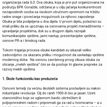
organizacija rada ILO. Ova obuka, koja je prvi put organizovana na
području BPK Goražde, održana je u cilju jačanja konkurentnosti
nezaposlenih osoba sa visokom stručnom spremom na tržištu
radne snage i povećanja mogućnosti za njihovo zaposlenje.
Obuka je bila podijeljena u dva dijela. U prvom dijelu, polaznici su
imali priliku da se upoznaju sa osnovama projekt menadžmenta –
upravljanje projektima, dok su u drugom dijelu razvijali
komunikacijske vještine, javni nastup, prezentacijske vještine,
osnove PR-a i timskog rada.
Tokom trajanja procesa obuke kandidati su iskazali veliko
zadovoljstvo za ukazanu priliku i mogućnost da savladaju vještine
modernog doba. Na osnovu završenog prvog cikusa obuka za
sticanje „mekih vještina“ čini se da postoje tri glavne prepreke za
razvoj mekih vještina.
1. Škole funkcionišu kao preduzeća
Osnovni temelji za većinu školskih sistema postavljeni su nakon
industrijske revolucije. Cilj do ranih 1900-ih bio je jasan: Uzeti
stanovništvo koje se uglavnom bavilo obrtničkim ili
poljoprivrednim radom i pripremati ga za rad u tvornicama – a u